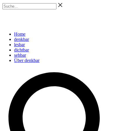
Zum
Suche...
Inhalt
springen
Home
denkbar
lesbar
dichtbar
sehbar
Über denkbar